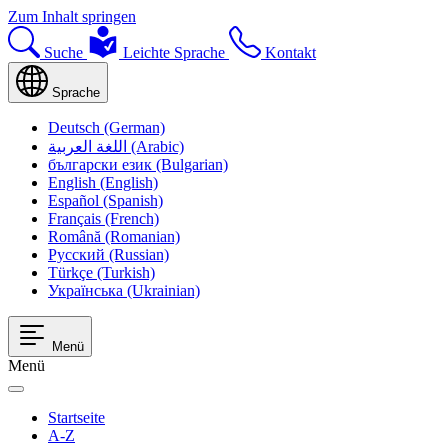
Zum Inhalt springen
Suche
Leichte Sprache
Kontakt
Sprache
Deutsch (German)
اللغة العربية (Arabic)
български език (Bulgarian)
English (English)
Español (Spanish)
Français (French)
Română (Romanian)
Русский (Russian)
Türkçe (Turkish)
Українська (Ukrainian)
Menü
Menü
Startseite
A-Z