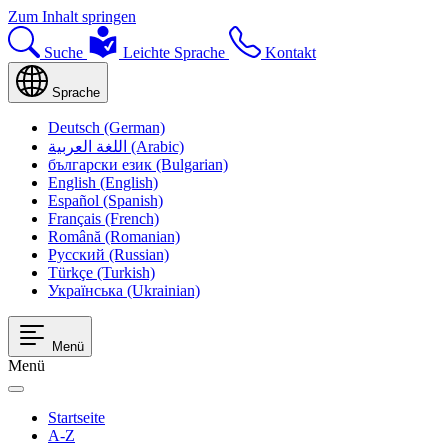
Zum Inhalt springen
Suche
Leichte Sprache
Kontakt
Sprache
Deutsch (German)
اللغة العربية (Arabic)
български език (Bulgarian)
English (English)
Español (Spanish)
Français (French)
Română (Romanian)
Русский (Russian)
Türkçe (Turkish)
Українська (Ukrainian)
Menü
Menü
Startseite
A-Z