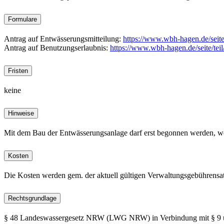
Formulare
Antrag auf Entwässerungsmitteilung:
https://www.wbh-hagen.de/seite
Antrag auf Benutzungserlaubnis:
https://www.wbh-hagen.de/seite/tei
Fristen
keine
Hinweise
Mit dem Bau der Entwässerungsanlage darf erst begonnen werden, wen
Kosten
Die Kosten werden gem. der aktuell gültigen Verwaltungsgebührensa
Rechtsgrundlage
§ 48 Landeswassergesetz NRW (LWG NRW) in Verbindung mit § 9 und 