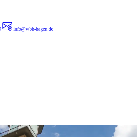
 9
info@wbh-hagen.de