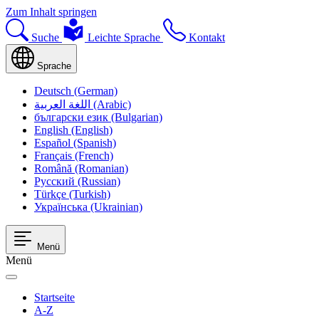
Zum Inhalt springen
Suche
Leichte Sprache
Kontakt
Sprache
Deutsch (German)
اللغة العربية (Arabic)
български език (Bulgarian)
English (English)
Español (Spanish)
Français (French)
Română (Romanian)
Русский (Russian)
Türkçe (Turkish)
Українська (Ukrainian)
Menü
Menü
Startseite
A-Z