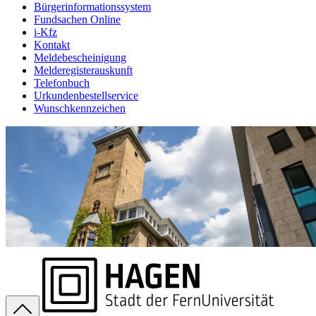
Bürgerinformationssystem
Fundsachen Online
i-Kfz
Kontakt
Meldebescheinigung
Melderegisterauskunft
Telefonbuch
Urkundenbestellservice
Wunschkennzeichen