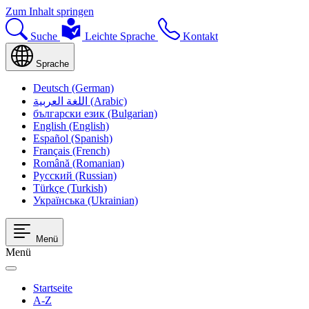
Zum Inhalt springen
Suche
Leichte Sprache
Kontakt
Sprache
Deutsch (German)
اللغة العربية (Arabic)
български език (Bulgarian)
English (English)
Español (Spanish)
Français (French)
Română (Romanian)
Русский (Russian)
Türkçe (Turkish)
Українська (Ukrainian)
Menü
Menü
Startseite
A-Z