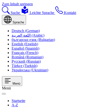
Zum Inhalt springen
Suche
Leichte Sprache
Kontakt
Sprache
Deutsch (German)
اللغة العربية (Arabic)
български език (Bulgarian)
English (English)
Español (Spanish)
Français (French)
Română (Romanian)
Русский (Russian)
Türkçe (Turkish)
Українська (Ukrainian)
Menü
Menü
Startseite
A-Z