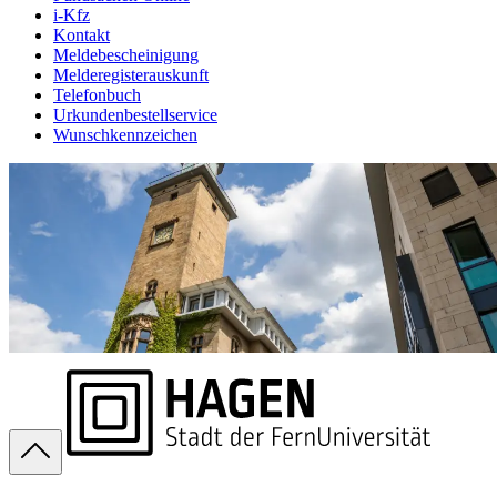
i-Kfz
Kontakt
Meldebescheinigung
Melderegisterauskunft
Telefonbuch
Urkundenbestellservice
Wunschkennzeichen