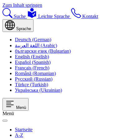
Zum Inhalt springen
Suche
Leichte Sprache
Kontakt
Sprache
Deutsch (German)
اللغة العربية (Arabic)
български език (Bulgarian)
English (English)
Español (Spanish)
Français (French)
Română (Romanian)
Русский (Russian)
Türkçe (Turkish)
Українська (Ukrainian)
Menü
Menü
Startseite
A-Z