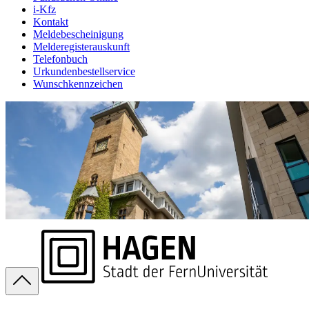
i-Kfz
Kontakt
Meldebescheinigung
Melderegisterauskunft
Telefonbuch
Urkundenbestellservice
Wunschkennzeichen