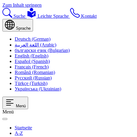
Zum Inhalt springen
Suche
Leichte Sprache
Kontakt
Sprache
Deutsch (German)
اللغة العربية (Arabic)
български език (Bulgarian)
English (English)
Español (Spanish)
Français (French)
Română (Romanian)
Русский (Russian)
Türkçe (Turkish)
Українська (Ukrainian)
Menü
Menü
Startseite
A-Z