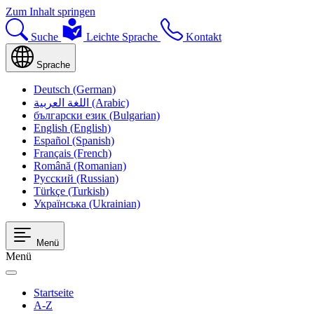
Zum Inhalt springen
Suche
Leichte Sprache
Kontakt
Sprache
Deutsch (German)
اللغة العربية (Arabic)
български език (Bulgarian)
English (English)
Español (Spanish)
Français (French)
Română (Romanian)
Русский (Russian)
Türkçe (Turkish)
Українська (Ukrainian)
Menü
Menü
Startseite
A-Z