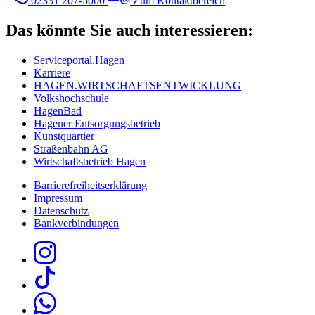
02331 207-5000
Zum Kontaktbereich
Das könnte Sie auch interessieren:
Serviceportal.Hagen
Karriere
HAGEN.WIRTSCHAFTSENTWICKLUNG
Volkshochschule
HagenBad
Hagener Entsorgungsbetrieb
Kunstquartier
Straßenbahn AG
Wirtschaftsbetrieb Hagen
Barrierefreiheitserklärung
Impressum
Datenschutz
Bankverbindungen