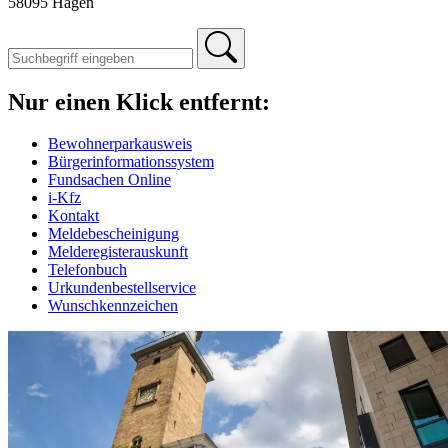
58095 Hagen
Nur einen Klick entfernt:
Bewohnerparkausweis
Bürgerinformationssystem
Fundsachen Online
i-Kfz
Kontakt
Meldebescheinigung
Melderegisterauskunft
Telefonbuch
Urkundenbestellservice
Wunschkennzeichen