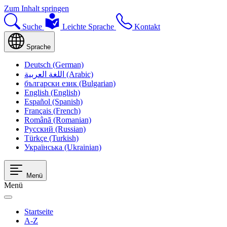
Zum Inhalt springen
Suche
Leichte Sprache
Kontakt
Sprache
Deutsch (German)
اللغة العربية (Arabic)
български език (Bulgarian)
English (English)
Español (Spanish)
Français (French)
Română (Romanian)
Русский (Russian)
Türkçe (Turkish)
Українська (Ukrainian)
Menü
Menü
Startseite
A-Z